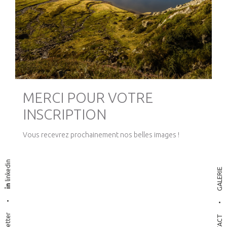
MERCI POUR VOTRE
INSCRIPTION
Vous recevrez prochainement nos belles images !
linkedin
GALERIE
•
•