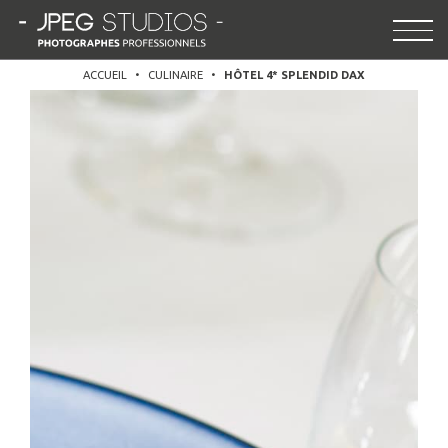
Aller
au
contenu
principal
ACCUEIL
•
CULINAIRE
•
HÔTEL 4* SPLENDID DAX